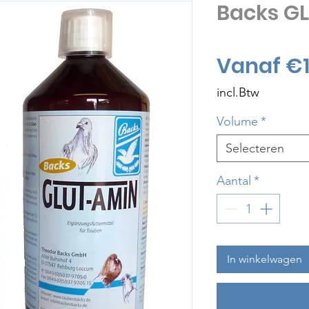
Backs G
Vanaf
€1
incl.Btw
Volume
*
Selecteren
Aantal
*
In winkelwagen