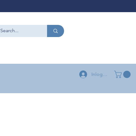
CONTACT
+32 479 54 96 58
+32 496 04 73 03
Inloggen