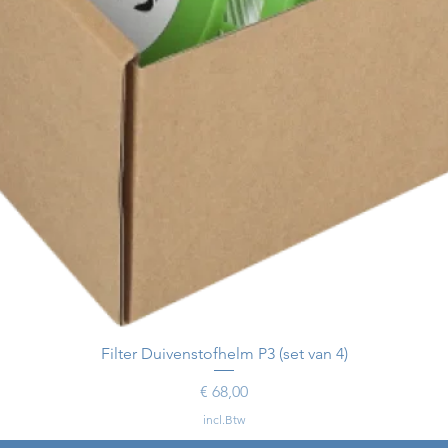
Filter Duivenstofhelm P3 (set van 4)
Prijs
€ 68,00
incl.Btw