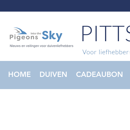
PIT
Voor liefhebbers
HOME
DUIVEN
CADEAUBON