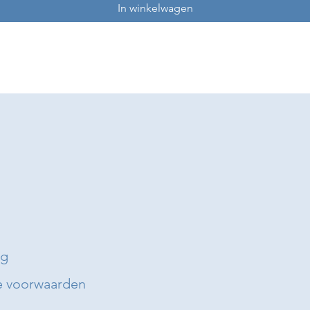
In winkelwagen
ng
 voorwaarden