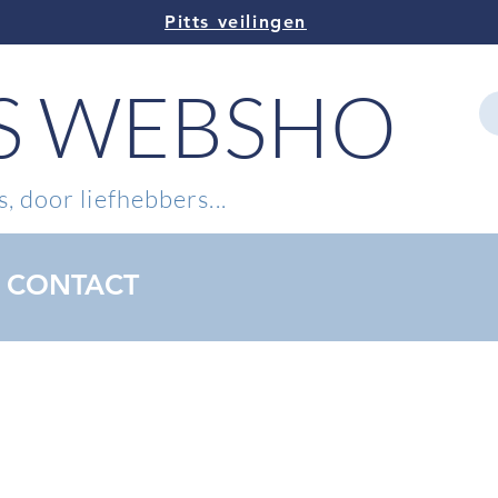
Pitts veilingen
TS WEBSHOP
, door liefhebbers...
CONTACT