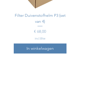
Filter Duivenstofhelm P3 (set
Duivenstofhelm
van 4)
Prijs
€ 68,00
incl.Btw
In winkelwagen
In winkelwagen