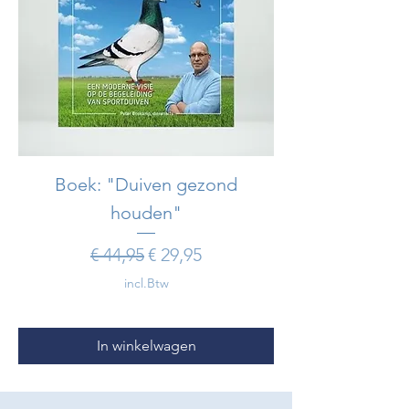
Boek: "Duiven gezond
houden"
Normale prijs
Verkoopprijs
€ 44,95
€ 29,95
incl.Btw
In winkelwagen